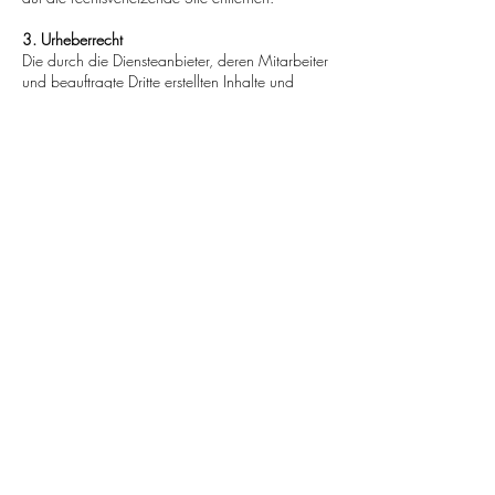
3. Urheberrecht
Die durch die Diensteanbieter, deren Mitarbeiter
und beauftragte Dritte erstellten Inhalte und
Werke auf diesen Seiten unterliegen dem
deutschen Urheberrecht. Die Vervielfältigung,
Bearbeitung, Verbreitung und jede Art der
Verwertung außerhalb der Grenzen des
Urheberrechtes bedürfen der vorherigen
schriftlichen Zustimmung des jeweiligen Autors
bzw. Erstellers. Downloads und Kopien dieser
Seite sind nur für den privaten, nicht
kommerziellen Gebrauch gestattet. Soweit die
Inhalte auf dieser Seite nicht vom Betreiber
erstellt wurden, werden die Urheberrechte Dritter
beachtet. Insbesondere werden Inhalte Dritter
als solche gekennzeichnet. Sollten Sie trotzdem
auf eine Urheberrechtsverletzung aufmerksam
werden, bitten wir um einen entsprechenden
Hinweis. Bei Bekanntwerden von
Rechtsverletzungen werden derartige Inhalte
umgehend entfernen.